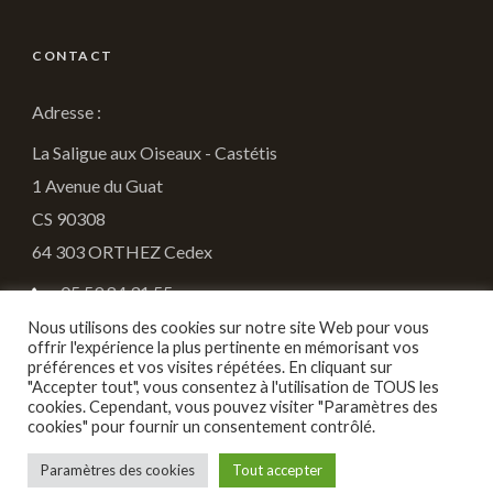
CONTACT
Adresse :
La Saligue aux Oiseaux - Castétis
1 Avenue du Guat
CS 90308
64 303 ORTHEZ Cedex
05.59.84.31.55
Nous utilisons des cookies sur notre site Web pour vous
fdc64@chasseurdefrance.com
offrir l'expérience la plus pertinente en mémorisant vos
préférences et vos visites répétées. En cliquant sur
"Accepter tout", vous consentez à l'utilisation de TOUS les
cookies. Cependant, vous pouvez visiter "Paramètres des
cookies" pour fournir un consentement contrôlé.
Copyright 2022 Zk.digital, tous droits réservés -
Paramètres des cookies
Tout accepter
Mentions légales
-
Politique de confidentialité