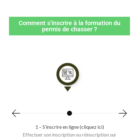
Comment s’inscrire à la formation du
permis de chasser ?
Joi
l’OF
d
e
f
1 – S’inscrire en ligne (cliquez ici)
Effectuer son inscription ou réinscription sur