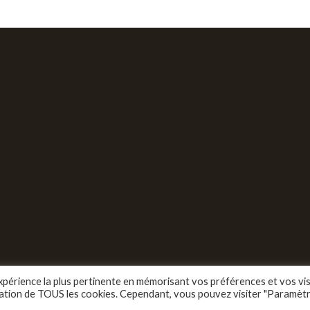
expérience la plus pertinente en mémorisant vos préférences et vos vis
lisation de TOUS les cookies. Cependant, vous pouvez visiter "Paramèt
Copyright 2022 Zk.digital, tous droits réservé