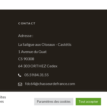
CONTACT
Adresse :
La Saligue aux Oiseaux - Castétis
1 Avenue du Guat
CS 90308
64 303 ORTHEZ Cedex
05.59.84.31.55
fdc64@chasseurdefrance.com
ites
res
Paramètres des cookies
Tout accepter
s -
Mentions légales
-
Politique de confidentialité