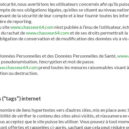
sécurité, nous avertirions les utilisateurs concernés afin qu’ils pu
ompte de nos obligations légales, qu’elles se situent au niveau nat
evant de la sécurité de leur compte et à leur fournir toutes les inf
ère de reporting.
u site
www.chasseur64.com
n’est publiée à l’insu de l’utilisateur,
e du rachat de
www.chasseur64.com
et de ses droits permettrait la
ligation de conservation et de modification des données vis à vis de
es Données Personnelles et des Données Personnelles de Santé,
www.
la pseudonymisation, l’encryption et mot de passe.
w.chasseur64.com
prend toutes les mesures raisonnables visant à 
tion ou destruction.
s (“tags”) internet
 nombre de liens hypertextes vers d’autres sites, mis en place avec 
ibilité de vérifier le contenu des sites ainsi visités, et n’assumera 
ous acceptez que le site puisse les utiliser. Vous pouvez à tout mo
sont offertes et rappelées ci-après, sachant que cela peut réduire o