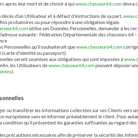
rs après leur mort et de choisir à qui
www.chasseur64.com
devra c
décès d’un Utilisateur et à défaut d’instructions de sa part,
www.c
 fins probatoires ou pour répondre à une obligation légale.
asseur64.com
utilise ses Données Personnelles, demander à les recti
à l’adresse suivante : Fédération Départementale des chasseurs 64 –
nce
es Personnelles qu’il souhaiterait que
www.chasseur64.com
corrige
 (carte d’identité ou passeport).
elles seront soumises aux obligations qui sont imposées à
www.c
fin, les Utilisateurs de
www.chasseur64.com
peuvent déposer une 
aintes
).
sonnelles
rger ou transférer les Informations collectées sur ses Clients vers 
 européenne sans en informer préalablement le client. Pour auta
 condition qu’il présentent les garanties suffisantes au regard de
les précautions nécessaires afin de préserver la sécurité des Infor