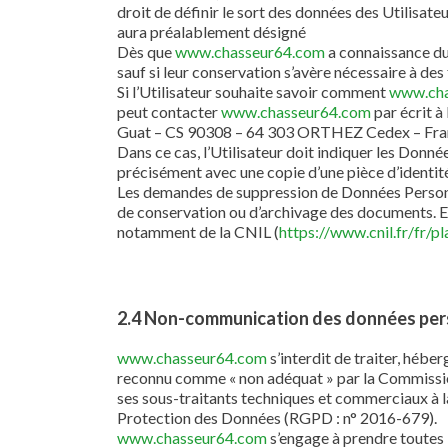
droit de définir le sort des données des Utilisateu
aura préalablement désigné
Dès que
www.chasseur64.com
a connaissance du 
sauf si leur conservation s’avère nécessaire à des
Si l’Utilisateur souhaite savoir comment
www.ch
peut contacter
www.chasseur64.com
par écrit 
Guat – CS 90308 – 64 303 ORTHEZ Cedex – Fra
Dans ce cas, l’Utilisateur doit indiquer les Donné
précisément avec une copie d’une pièce d’identité
Les demandes de suppression de Données Personn
de conservation ou d’archivage des documents. En
notamment de la CNIL (
https://www.cnil.fr/fr/pl
2.4 Non-communication des données per
www.chasseur64.com
s’interdit de traiter, hébe
reconnu comme « non adéquat » par la Commission
ses sous-traitants techniques et commerciaux à la
Protection des Données (RGPD : n° 2016-679).
www.chasseur64.com
s’engage à prendre toutes 