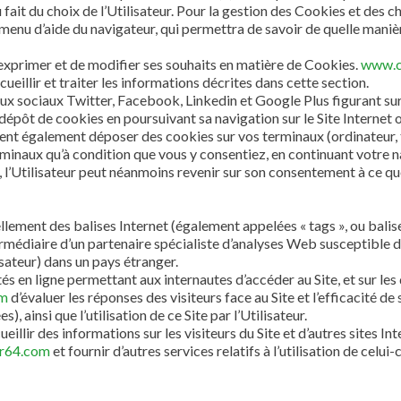
ait du choix de l’Utilisateur. Pour la gestion des Cookies et des ch
e menu d’aide du navigateur, qui permettra de savoir de quelle maniè
d’exprimer et de modifier ses souhaits en matière de Cookies.
www.c
cueillir et traiter les informations décrites dans cette section.
eaux sociaux Twitter, Facebook, Linkedin et Google Plus figurant sur
e dépôt de cookies en poursuivant sa navigation sur le Site Internet 
nt également déposer des cookies sur vos terminaux (ordinateur, 
inaux qu’à condition que vous y consentiez, en continuant votre nav
 l’Utilisateur peut néanmoins revenir sur son consentement à ce q
ement des balises Internet (également appelées « tags », ou balises
ntermédiaire d’un partenaire spécialiste d’analyses Web susceptible 
isateur) dans un pays étranger.
tés en ligne permettant aux internautes d’accéder au Site, et sur les
om
d’évaluer les réponses des visiteurs face au Site et l’efficacité d
, ainsi que l’utilisation de ce Site par l’Utilisateur.
illir des informations sur les visiteurs du Site et d’autres sites In
r64.com
et fournir d’autres services relatifs à l’utilisation de celui-c