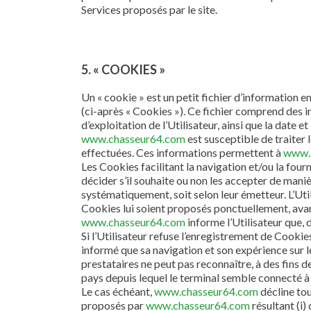
Services proposés par le site.
5. « COOKIES »
Un « cookie » est un petit fichier d’information en
(ci-après « Cookies »). Ce fichier comprend des in
d’exploitation de l’Utilisateur, ainsi que la date 
www.chasseur64.com
est susceptible de traiter 
effectuées. Ces informations permettent à
www.
Les Cookies facilitant la navigation et/ou la fourn
décider s’il souhaite ou non les accepter de manièr
systématiquement, soit selon leur émetteur. L’Uti
Cookies lui soient proposés ponctuellement, avan
www.chasseur64.com
informe l’Utilisateur que, 
Si l’Utilisateur refuse l’enregistrement de Cookies
informé que sa navigation et son expérience sur l
prestataires ne peut pas reconnaître, à des fins d
pays depuis lequel le terminal semble connecté à 
Le cas échéant,
www.chasseur64.com
décline to
proposés par
www.chasseur64.com
résultant (i)