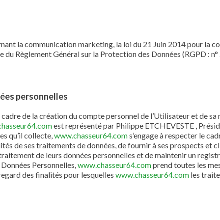
nant la communication marketing, la loi du 21 Juin 2014 pour la c
ue du Règlement Général sur la Protection des Données (RGPD : n°
nées personnelles
cadre de la création du compte personnel de l’Utilisateur et de sa n
hasseur64.com
est représenté par Philippe ETCHEVESTE , Prési
s qu’il collecte,
www.chasseur64.com
s’engage à respecter le cadr
tés de ses traitements de données, de fournir à ses prospects et clie
raitement de leurs données personnelles et de maintenir un registre
s Données Personnelles,
www.chasseur64.com
prend toutes les mes
egard des finalités pour lesquelles
www.chasseur64.com
les traite