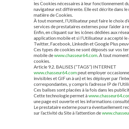
les Cookies nécessaires à leur fonctionnement du f
navigateur est différente. Elle est décrite dans l
matière de Cookies.
À tout moment, l’Utilisateur peut faire le choix 
services de prestataires externes pour l’aider à re
Enfin, en cliquant sur les icônes dédiées aux rés
application mobile et si l’Utilisateur a accepté l
Twitter, Facebook, Linkedin et Google Plus peuve
Ces types de cookies ne sont déposés sur vos term
mobile de
www.chasseur64.com
. À tout moment,
cookies.
Article 9.2. BALISES (“TAGS”) INTERNET
www.chasseur64.com
peut employer occasionnell
invisibles et GIF un à un) et les déployer par l’i
correspondantes, y compris l’adresse IP de l’Util
Ces balises sont placées à la fois dans les publici
Cette technologie permet à
www.chasseur64.c
une page est ouverte et les informations consultées)
Le prestataire externe pourra éventuellement recue
sur l’activité du Site à l’attention de
www.chasseu