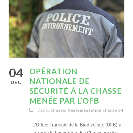
04
OPÉRATION
NATIONALE DE
DÉC
SÉCURITÉ À LA CHASSE
MENÉE PAR L’OFB
L'actu chasse
,
Règlementation chasse 64
L’Office Français de la Biodiversité (OFB) a
informé la Fédération des Chasseurs des