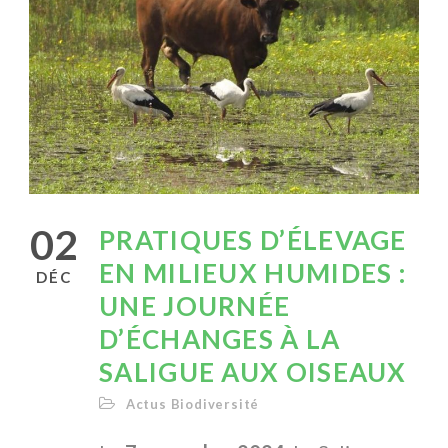
02
PRATIQUES D’ÉLEVAGE
EN MILIEUX HUMIDES :
DÉC
UNE JOURNÉE
D’ÉCHANGES À LA
SALIGUE AUX OISEAUX
Actus Biodiversité