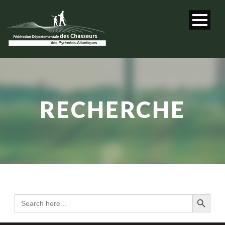
RECHERCHE
Search Button
Search
for: