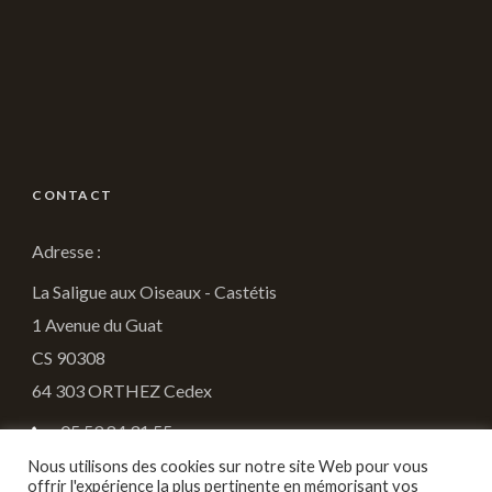
CONTACT
Adresse :
La Saligue aux Oiseaux - Castétis
1 Avenue du Guat
CS 90308
64 303 ORTHEZ Cedex
05.59.84.31.55
Nous utilisons des cookies sur notre site Web pour vous
fdc64@chasseurdefrance.com
offrir l'expérience la plus pertinente en mémorisant vos