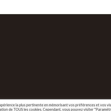
expérience la plus pertinente en mémorisant vos préférences et vos vis
lisation de TOUS les cookies. Cependant, vous pouvez visiter "Paramèt