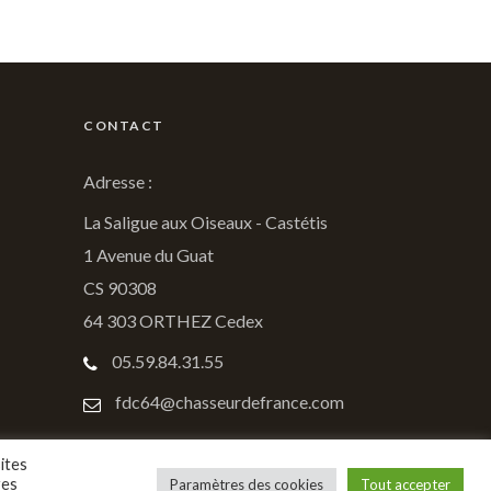
CONTACT
Adresse :
La Saligue aux Oiseaux - Castétis
1 Avenue du Guat
CS 90308
64 303 ORTHEZ Cedex
05.59.84.31.55
fdc64@chasseurdefrance.com
ites
res
Paramètres des cookies
Tout accepter