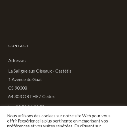
CONTACT
Adresse :
La Saligue aux Oiseaux - Castétis
1 Avenue du Guat
CS 90308
64 303 ORTHEZ Cedex
05.59.84.31.55
Nous utilisons des cookies sur notre site Web pour vous
fdc64@chasseurdefrance.com
offrir l'expérience la plus pertinente en mémorisant vos
préférences et vos visites répétées. En cliquant sur